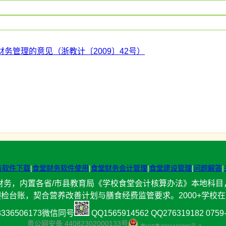
务管理的意见（浙教计〔2009〕42号）
务软件下载
|
食堂财务软件使用
|
食堂财务会计管理
|
食堂建设管理
|
问题解答
|
财务，内置各省/市县教育局《学校食堂会计核算办法》本地科
检台账，契合营养改善计划与膳食经费监管要求。2000+学校
336506173微信同号
QQ1565914562 QQ276319182 0759
粤公网安备 44082302000133号