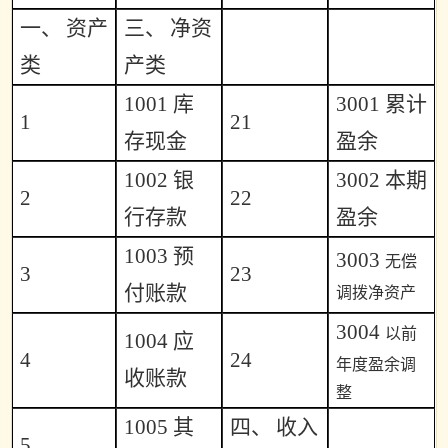
一、
资产
三、
净资
类
产类
1001
库
3001
累计
1
21
存现金
盈余
1002
银
3002
本期
2
22
行存款
盈余
1003
预
3003
无偿
3
23
付账款
调拨净资产
3004
以前
1004
应
4
24
年度盈余调
收账款
整
1005
其
四、
收入
5