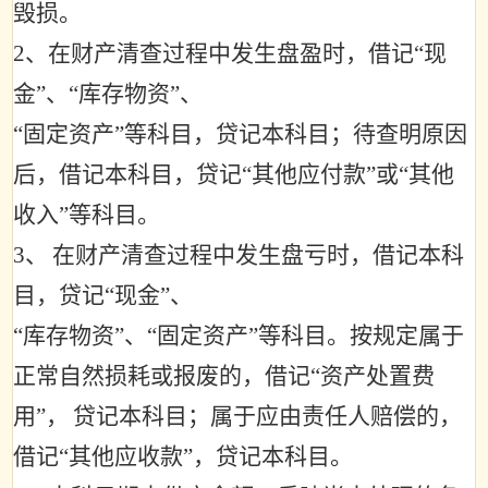
毁损。
2
、在财产清查过程中发生盘盈时，借记
“
现
金
”
、
“
库存物资
”
、
“
固定资产
”
等科目，贷记本科目；待查明原因
后，借记本科目，贷记
“
其他应付款
”
或
“
其他
收入
”
等科目。
3
、
在财产清查过程中发生盘亏时，借记本科
目，贷记
“
现金
”
、
“
库存物资
”
、
“
固定资产
”
等科目。按规定属于
正常自然损耗或报废的，借记
“
资产处置费
用
”
，
贷记本科目；属于应由责任人赔偿的，
借记
“
其他应收款
”
，贷记本科目。