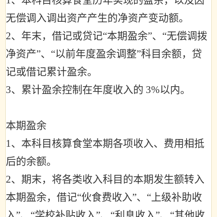
1
、本科目核算食堂历年实现的盈余，以及因
无偿调入调出资产产生的净资产变动额。
2
、年末，借记或贷记
“
本期盈余
”
、
“
无偿调拨
净资产
”
、
“
以前年度盈余调整
”
科目余额，贷
记或借记累计盈余。
3
、累计盈余控制在年度收入的
3%
以内。
本期盈余
1
、本科目核算食堂本期各项收入、费用相抵
后的余额。
2
、期末，将各类收入科目的本期发生额转入
本期盈余，借记
“
伙食费收入
”
、
“
上级补助收
入
”
、
“
学校补贴收入
”
、
“
利息收入
”
、
“
其他收