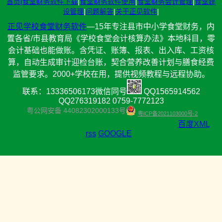
首页|
食堂财务软件下载
|
食堂财务软件使用
|
食堂财务会计管理
|
食堂建
设管理
|
问题解答
|
关于正见软件
|
正见学校食堂财务软件
—15年专注县市中小学食堂财务，内
置各省/市县教育局《学校食堂会计核算办法》本地科目，零
会计基础也能做账。含凭证、账簿、报表、出入库、工资核
算，自动生成审计迎检台账，契合营养改善计划与膳食经费
监管要求。2000+学校在用，提供视频教程与远程协助。
联系：13336506173微信同号
QQ1565914562
QQ276319182 0759-7772123
粤公网安备 44082302000133号
粤ICP备2021103000号-2
今日：
151 昨日：
700 本月：
9328 全部：
81630
百度XML
rss
GOOGLE