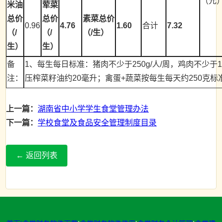
（元
米油
荤菜
总价
总价
素菜总价
0.96
4.76
1.60
合计
7.32
（/
（/
（/生）
生）
生）
备
1、每生每日标准：猪肉不少于250g/人/周，鸡肉不少于15
注：
压榨菜籽油约20毫升；禽蛋+蔬菜按每生每天约250克标
上一篇：
湖南省中小学学生食堂管理办法
下一篇：
学校食堂及食品安全管理制度目录
← 返回列表