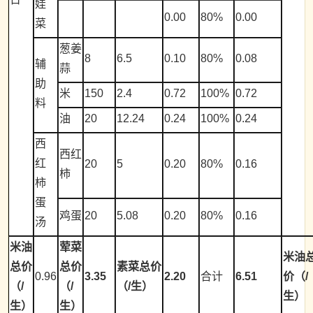
娃
0.00
80%
0.00
菜
葱姜
8
6.5
0.10
80%
0.08
辅
蒜
助
米
150
2.4
0.72
100%
0.72
料
油
20
12.24
0.24
100%
0.24
西
西红
红
20
5
0.20
80%
0.16
柿
柿
蛋
鸡蛋
20
5.08
0.20
80%
0.16
汤
米油
荤菜
米油
总价
总价
素菜总价
0.96
3.35
2.20
合计
6.51
价（/
（/
（/
（/生）
生）
生）
生）