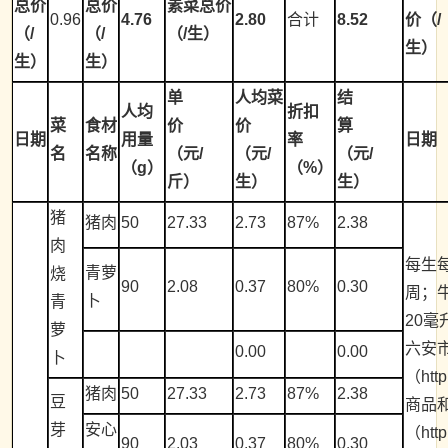
总价
总价
素菜总价
0.96
4.76
2.80
合计
8.52
价（/
（/
（/
（/生）
生）
生）
生）
单
人均菜
结
人均
折扣
菜
食材
价
价
算
日期
用量
率
日期
名
名称
（元/
（元/
（元/
（g）
（%）
斤）
生）
生）
猪
猪肉
50
27.33
2.73
87%
2.38
肉
每生每
青萝
烧
90
2.08
0.37
80%
0.30
周；牛
卜
青
20毫
萝
六安
0.00
0.00
卜
（http
猪肉
50
27.33
2.73
87%
2.38
豆
商品
芽
安心
（http
90
2.03
0.37
80%
0.30