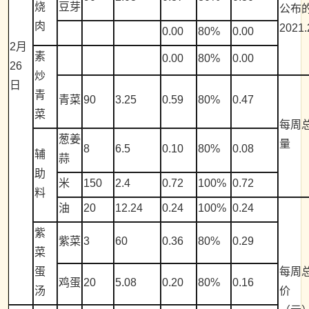
烧
豆芽
公布的
肉
202
0.00
80%
0.00
2月
素
0.00
80%
0.00
26
炒
日
青
青菜
90
3.25
0.59
80%
0.47
菜
每周
葱姜
量
8
6.5
0.10
80%
0.08
辅
蒜
助
米
150
2.4
0.72
100%
0.72
料
油
20
12.24
0.24
100%
0.24
紫
紫菜
3
60
0.36
80%
0.29
菜
蛋
每周
鸡蛋
20
5.08
0.20
80%
0.16
汤
价