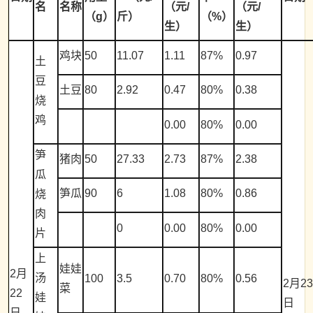
名
名称
（元/
（元/
（g）
斤）
（%）
生）
生）
鸡块
50
11.07
1.11
87%
0.97
土
豆
土豆
80
2.92
0.47
80%
0.38
烧
鸡
0.00
80%
0.00
笋
猪肉
50
27.33
2.73
87%
2.38
瓜
笋瓜
90
6
1.08
80%
0.86
烧
肉
0
0.00
80%
0.00
片
上
娃娃
2月
汤
100
3.5
0.70
80%
0.56
2月2
菜
22
娃
日
日