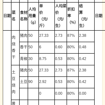
单
人均菜
结
人均
折扣
菜
食材
价
价
算
日期
用量
率
日期
名
名称
（元/
（元/
（元/
（g）
（%）
斤）
生）
生）
猪肉
50
27.33
2.73
87%
2.38
肉
烧
香干
50
6
0.60
80%
0.48
香
干
青椒
30
8.75
0.53
80%
0.42
猪肉
50
27.33
2.73
87%
2.38
土
豆
土豆
90
2.92
0.53
80%
0.42
烧
肉
0
0.00
80%
0.00
黄